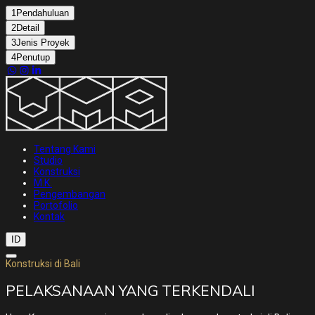
1
Pendahuluan
2
Detail
3
Jenis Proyek
4
Penutup
Tentang Kami
Studio
Konstruksi
M.K.
Pengembangan
Portofolio
Kontak
ID
Konstruksi di Bali
PELAKSANAAN YANG TERKENDALI