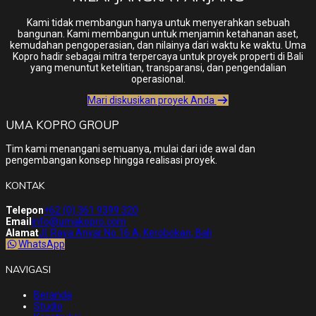
Kami tidak membangun hanya untuk menyerahkan sebuah
bangunan. Kami membangun untuk menjamin ketahanan aset,
kemudahan pengoperasian, dan nilainya dari waktu ke waktu. Uma
Kopro hadir sebagai mitra terpercaya untuk proyek properti di Bali
yang menuntut ketelitian, transparansi, dan pengendalian
operasional.
Mari diskusikan proyek Anda
UMA KOPRO GROUP
Tim kami menangani semuanya, mulai dari ide awal dan
pengembangan konsep hingga realisasi proyek.
KONTAK
Telepon
+62 (0) 361 9399 320
Email
info@umakopro.com
Alamat
Jl. Raya Anyar No.16 A, Kerobokan, Bali
WhatsApp
NAVIGASI
Beranda
Studio