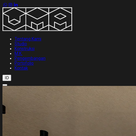
Tentang Kami
Studio
Konstruksi
M.K.
Pengembangan
Portofolio
Kontak
ID