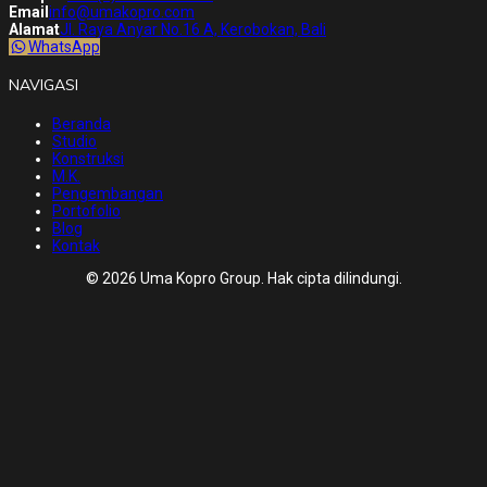
Email
info@umakopro.com
Alamat
Jl. Raya Anyar No.16 A, Kerobokan, Bali
WhatsApp
NAVIGASI
Beranda
Studio
Konstruksi
M.K.
Pengembangan
Portofolio
Blog
Kontak
© 2026 Uma Kopro Group. Hak cipta dilindungi.