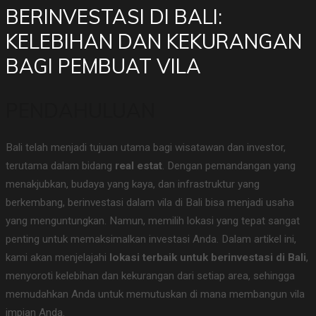
BERINVESTASI DI BALI:
KELEBIHAN DAN KEKURANGAN
BAGI PEMBUAT VILA
PENDAHULUAN
Bali telah menjadi tujuan utama bagi wisatawan dan investor,
terutama dalam bidang
real estat
. Dengan pemandangan yang
menakjubkan, budaya yang kaya, dan infrastruktur yang
berkembang, berinvestasi dalam vila di Bali bisa menjadi usaha
yang menguntungkan. Namun, memilih lokasi yang tepat sangat
penting untuk memaksimalkan investasi Anda. Dalam artikel ini,
kami akan menjelajahi
lokasi terbaik untuk berinvestasi di Bali
,
menyoroti kelebihan dan kekurangan dari setiap area, sehingga
memudahkan Anda untuk memutuskan di mana membangun vila
impian Anda.