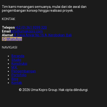
Tim kami menangani semuanya, mulai dari ide awal dan
pengembangan konsep hingga realisasi proyek.
KONTAK
Telepon
+62 (0) 361 9399 320
Email
info@umakopro.com
Alamat
Jl. Raya Anyar No.16 A, Kerobokan, Bali
WhatsApp
NAVIGASI
Beranda
Studio
Konstruksi
M.K.
Pengembangan
Portofolio
Blog
Kontak
© 2026 Uma Kopro Group. Hak cipta dilindungi.