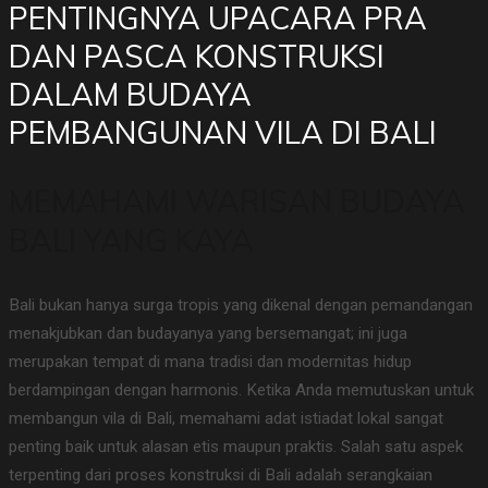
PENTINGNYA UPACARA PRA
DAN PASCA KONSTRUKSI
DALAM BUDAYA
PEMBANGUNAN VILA DI BALI
MEMAHAMI WARISAN BUDAYA
BALI YANG KAYA
Bali bukan hanya surga tropis yang dikenal dengan pemandangan
menakjubkan dan budayanya yang bersemangat; ini juga
merupakan tempat di mana tradisi dan modernitas hidup
berdampingan dengan harmonis. Ketika Anda memutuskan untuk
membangun vila di Bali, memahami adat istiadat lokal sangat
penting baik untuk alasan etis maupun praktis. Salah satu aspek
terpenting dari proses konstruksi di Bali adalah serangkaian