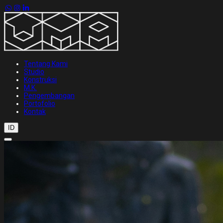
Tentang Kami
Studio
Konstruksi
M.K.
Pengembangan
Portofolio
Kontak
ID