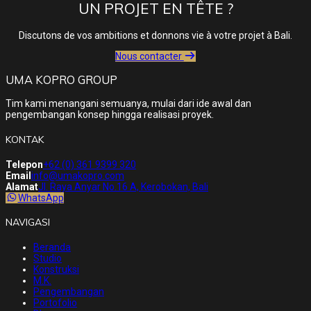
UN PROJET EN TÊTE ?
Discutons de vos ambitions et donnons vie à votre projet à Bali.
Nous contacter
UMA KOPRO GROUP
Tim kami menangani semuanya, mulai dari ide awal dan
pengembangan konsep hingga realisasi proyek.
KONTAK
Telepon
+62 (0) 361 9399 320
Email
info@umakopro.com
Alamat
Jl. Raya Anyar No.16 A, Kerobokan, Bali
WhatsApp
NAVIGASI
Beranda
Studio
Konstruksi
M.K.
Pengembangan
Portofolio