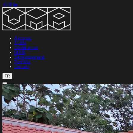
À propos
Studio
Construction
M.O.D.
Développement
Portfolio
Contact
FR