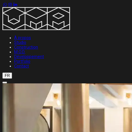
À propos
Studio
Construction
M.O.D.
Développement
Portfolio
Contact
FR