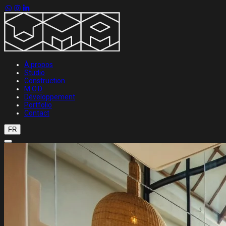
À propos
Studio
Construction
M.O.D.
Développement
Portfolio
Contact
FR